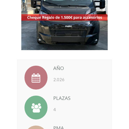
AÑO
2.026
PLAZAS
4
PMA