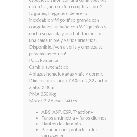
eléctrica, una cocina completa con 2
fogones, fregadero de acero
inoxidable y frigorífico grande con
congelador, un baño con WC químico y
ducha separada y una habitación con
una cama triple y varios armarios.
Disponible.
¡Ven a verla y empieza tu
próxima aventura!
Pack Évidence
Cambio automático
4 plazas homologadas viaje y dormir.
Dimensiones largo 7,40m x 2,32 ancho
x alto 2,80m
PMA 3500kg
Motor 2.2 diesel 140 cv
ABS, ASR, ESP, Traction+
Faros antiniebla y faros diurnos
Llantas de aluminio
Parachoques pintado color
carrocería