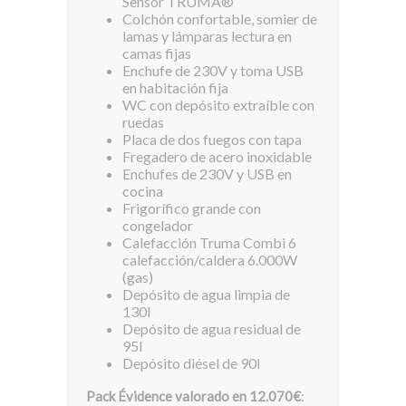
Sensor TRUMA®
Colchón confortable, somier de
lamas y lámparas lectura en
camas fijas
Enchufe de 230V y toma USB
en habitación fija
WC con depósito extraíble con
ruedas
Placa de dos fuegos con tapa
Fregadero de acero inoxidable
Enchufes de 230V y USB en
cocina
Frigorífico grande con
congelador
Calefacción Truma Combi 6
calefacción/caldera 6.000W
(gas)
Depósito de agua limpia de
130l
Depósito de agua residual de
95l
Depósito diésel de 90l
Pack Évidence valorado en 12.070€
: