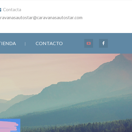
Contacta
aravanasautostar@caravanasautostar.com
TIENDA
CONTACTO