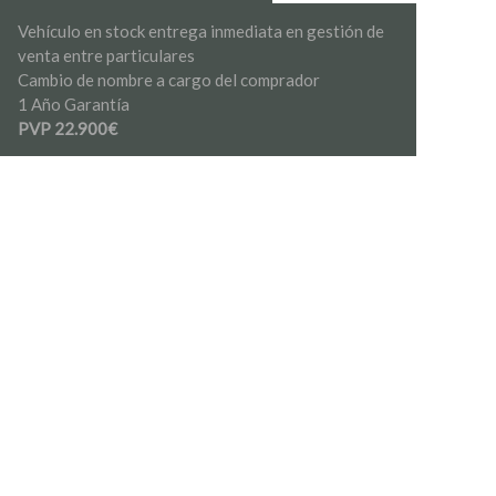
Vehículo en stock entrega inmediata en gestión de
venta entre particulares
Cambio de nombre a cargo del comprador
1 Año Garantía
PVP 22.900€