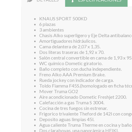
KNAUS SPORT 500KD
6 plazas
3 ambientes
Chasis Alko superligero y Eje Delta antibalanc
Amortiguadores hidráulicos.
Cama delantera de 2,07 x 1,35.
Dos literas traseras de 1,92 x 70.
Salón central convertible en cama de 1,93 x 95
WC químico Dometic giratorio.
Baño completo con ducha independiente.
Freno Alko AAA Premium Brake.
Rueda jockey con indicador de carga.
Toldo Fiamma F45S.(homologado en ficha técn
Mover Truma GO2
Aire acondicionado Dometic Freshjet 2200.
Calefacción a gas Truma S 3004.
Cocina de tres fuegos sin estrenar.
Frigorico trivalente Theford de 142l con cong
Deposito aguas limpias 45l.
Agua caliente Truma Therme en cocina y baño
Dos claraboyas, una panorámica HEIKI.