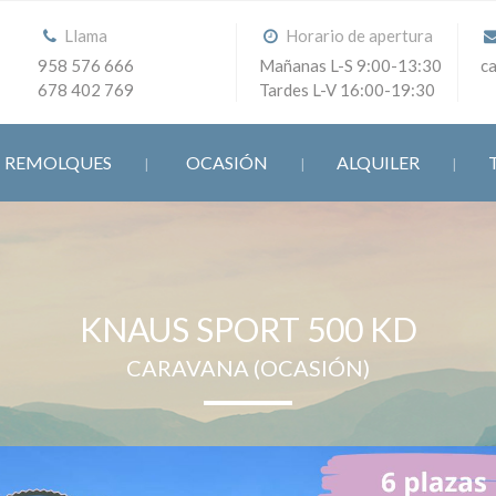
Llama
Horario de apertura
958 576 666
Mañanas L-S 9:00-13:30
c
678 402 769
Tardes L-V 16:00-19:30
REMOLQUES
OCASIÓN
ALQUILER
KNAUS SPORT 500 KD
CARAVANA (OCASIÓN)