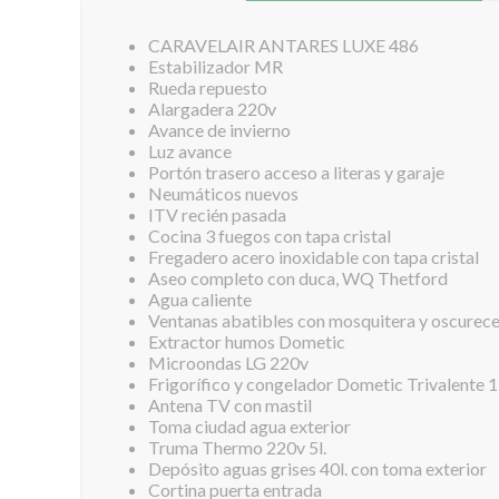
CARAVELAIR ANTARES LUXE 486
Estabilizador MR
Rueda repuesto
Alargadera 220v
Avance de invierno
Luz avance
Portón trasero acceso a literas y garaje
Neumáticos nuevos
ITV recién pasada
Cocina 3 fuegos con tapa cristal
Fregadero acero inoxidable con tapa cristal
Aseo completo con duca, WQ Thetford
Agua caliente
Ventanas abatibles con mosquitera y oscurec
Extractor humos Dometic
Microondas LG 220v
Frigorífico y congelador Dometic Trivalente 1
Antena TV con mastil
Toma ciudad agua exterior
Truma Thermo 220v 5l.
Depósito aguas grises 40l. con toma exterior
Cortina puerta entrada