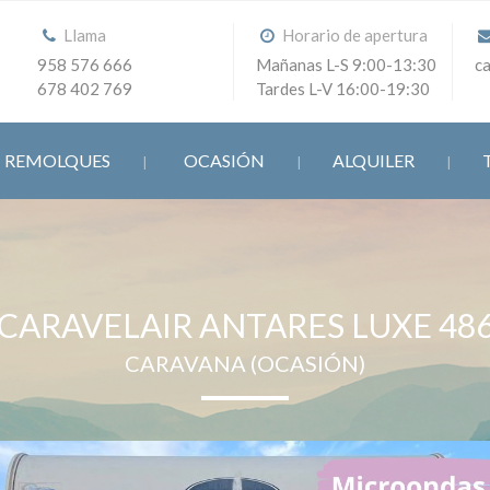
Llama
Horario de apertura
958 576 666
Mañanas L-S 9:00-13:30
c
678 402 769
Tardes L-V 16:00-19:30
REMOLQUES
OCASIÓN
ALQUILER
CARAVELAIR ANTARES LUXE 48
CARAVANA (OCASIÓN)