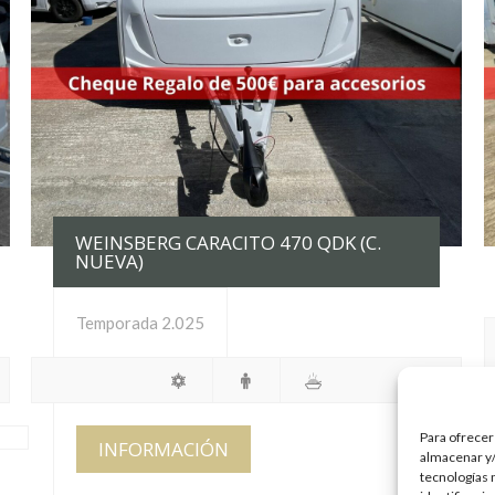
WEINSBERG CARACITO 470 QDK (C.
NUEVA)
Temporada 2.025
Para ofrecer
INFORMACIÓN
almacenar y/
tecnologías 