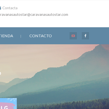
Contacta
aravanasautostar@caravanasautostar.com
TIENDA
CONTACTO
6