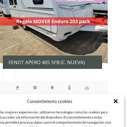
FENDT APERO 465 SFB (C. NUEVA)
Consentimiento cookies
 las mejores experiencias, utilizamos tecnologías como las cookies para
INFORMACIÓN
o acceder a la información del dispositivo. El consentimiento a estas
nos permitirá procesar datos como el comportamiento de navegación o las