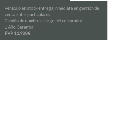
Vehículo en stock entrega inmediata en gestión de
venta entre particulares
Cambio de nombre a cargo del comprador
1 Año Garantía
PVP 11.900€