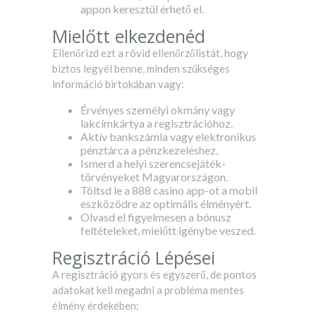
appon keresztül érhető el.
Mielőtt elkezdenéd
Ellenőrizd ezt a rövid ellenőrzőlistát, hogy
biztos legyél benne, minden szükséges
információ birtokában vagy:
Érvényes személyi okmány vagy
lakcímkártya a regisztrációhoz.
Aktív bankszámla vagy elektronikus
pénztárca a pénzkezeléshez.
Ismerd a helyi szerencsejáték-
törvényeket Magyarországon.
Töltsd le a 888 casino app-ot a mobil
eszközödre az optimális élményért.
Olvasd el figyelmesen a bónusz
feltételeket, mielőtt igénybe veszed.
Regisztráció Lépései
A regisztráció gyors és egyszerű, de pontos
adatokat kell megadni a probléma mentes
élmény érdekében: