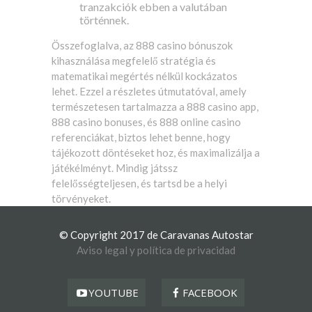
tranzakciók ebben a valutában
történnek.
Összefoglalva, az 888 casino bónuszok
kihasználása megfelelő stratégia és
matematikai megértés nélkül kockázatos
lehet. Ezzel a részletes útmutatóval, amely
természetesen tartalmazza a 888 casino app,
888 casino bonuses, és 888 online casino
referenciákat, biztos lehet benne, hogy
tájékozott döntéseket hoz, és maximalizálja a
játékélményt. Mindig játssz
felelősségteljesen, és tartsd be a helyi
törvényeket.
© Copyright 2017 de Caravanas Autostar
Aviso legal y política de privacidad
YOUTUBE
FACEBOOK