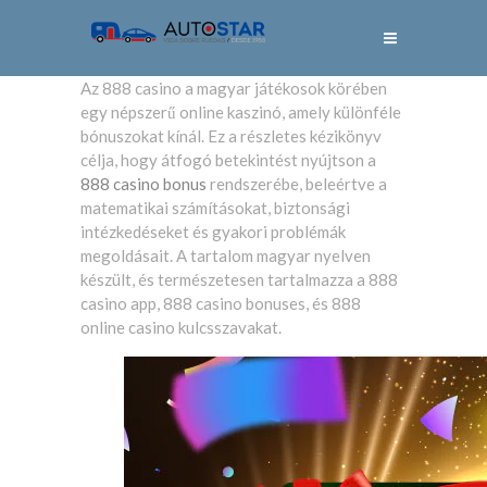
Az 888 casino a magyar játékosok körében
egy népszerű online kaszinó, amely különféle
bónuszokat kínál. Ez a részletes kézikönyv
célja, hogy átfogó betekintést nyújtson a
888 casino bonus
rendszerébe, beleértve a
matematikai számításokat, biztonsági
intézkedéseket és gyakori problémák
megoldásait. A tartalom magyar nyelven
készült, és természetesen tartalmazza a 888
casino app, 888 casino bonuses, és 888
online casino kulcsszavakat.