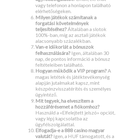
vagy telefonon a honlapon található
elérhetőségeken.
Milyen játékok számítanak a
forgatási követelmények
teljesítéséhez?
Általában a slotok
100%-ban, míg az asztali játékok
alacsonyabb százalékban.
Van-e időkorlát a bónuszok
felhasználására?
Igen, általában 30
nap, de pontos információ a bónusz
feltételeiben található.
Hogyan működik a VIP program?
A
magas letétek és játéktevékenység
alapján jutalmakat kapsz, mint
készpénzvisszatérítés és személyes
ügyintéző.
Mit tegyek, ha elveszítem a
hozzáférésemet a fiókomhoz?
Használd a «Elfelejtett jelszó» opciót,
vagy lépj kapcsolatba az
ügyfélszolgálattal.
Elfogadja-e a 888 casino magyar
valutát?
Igen, a HUF támogatott, és a