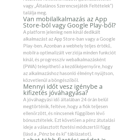
vagy „Általános Szerencsejáték Feltételek”)
találja meg.
Van mobilalkalmazás az App
Store-ból vagy Google Play-ből?
A platform jelenleg nem kínál dedikált
alkalmazást az App Store-ban vagy a Google
Play-ben. Azonban a webhely teljes értékű,
mobilra optimalizált verziója minden funkciót
kínál, és progresszív webalkalmazásként
(PWA) telepíthető a kezdőképernyőre, hogy
az alkalmazáshoz hasonló élményt nyújtson,
közvetlenül a böngészőből.
Mennyi időt vesz igénybe a
kifizetés jóváhagyása?
A jóváhagyási idő általában 24 órán belül
megtörténik, feltéve, hogy a fiók teljesen
ellenőrzött, és nincsenek függőben lévő
bónusztételek. Ezt követően a pénz átutalási
ideje a választott fizetési módszertől függ
(lásd a „Pénz be és ki” táblázatot).