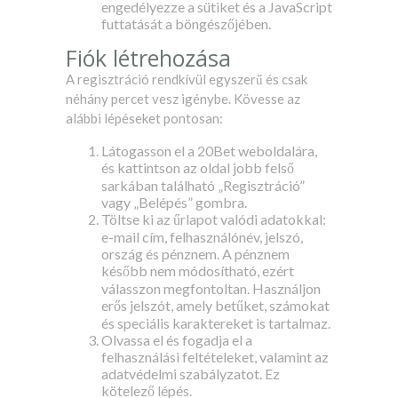
engedélyezze a sütiket és a JavaScript
futtatását a böngészőjében.
Fiók létrehozása
A regisztráció rendkívül egyszerű és csak
néhány percet vesz igénybe. Kövesse az
alábbi lépéseket pontosan:
Látogasson el a 20Bet weboldalára,
és kattintson az oldal jobb felső
sarkában található „Regisztráció”
vagy „Belépés” gombra.
Töltse ki az űrlapot valódi adatokkal:
e-mail cím, felhasználónév, jelszó,
ország és pénznem. A pénznem
később nem módosítható, ezért
válasszon megfontoltan. Használjon
erős jelszót, amely betűket, számokat
és speciális karaktereket is tartalmaz.
Olvassa el és fogadja el a
felhasználási feltételeket, valamint az
adatvédelmi szabályzatot. Ez
kötelező lépés.