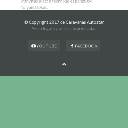
irányítás alatt a technikai és pénzügyi
folyamatokat.
© Copyright 2017 de Caravanas Autostar
Aviso legal y política de privacidad
YOUTUBE
FACEBOOK