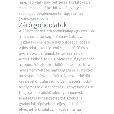
napi, heti vagy havi befizetési korlátokat, a
munkamenet-idő korlátozását, vagy a
számláját ideiglenesen felfüggesztheti
(„Várakozási idő”).
Záró gondolatok
A 20Bet használata technikailag egyszerű, de
a sima és biztonságos élmény kulcsa a
részletek ismerete. A legfontosabb lépés a
valós adatokkal történő regisztráció és a
gyors dokumentumok feltöltése a fiók
aktiválásához. Mindig olvassa el figyelmesen
a bónuszfeltételeket, különös tekintettel a
nyereményfeltétel nagyságára és a játékok
hozzájárulási százalékára. A pénzeszközök
kezelésekor válasszon olyan fizetési módot,
amely megfelel a sebességi igényeinek, és ne
felejtse el az adóköteles nyeremények
lehetséges kötelezettségét. Ezekkel a
gyakorlati lépésekkel teljes mértékben
élvezheti a kínálatot, miközben tartja