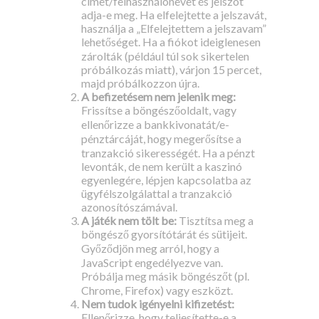
címet/felhasználónevet és jelszót
adja-e meg. Ha elfelejtette a jelszavát,
használja a „Elfelejtettem a jelszavam”
lehetőséget. Ha a fiókot ideiglenesen
zárolták (például túl sok sikertelen
próbálkozás miatt), várjon 15 percet,
majd próbálkozzon újra.
A befizetésem nem jelenik meg:
Frissítse a böngészőoldalt, vagy
ellenőrizze a bankkivonatát/e-
pénztárcáját, hogy megerősítse a
tranzakció sikerességét. Ha a pénzt
levonták, de nem került a kaszinó
egyenlegére, lépjen kapcsolatba az
ügyfélszolgálattal a tranzakció
azonosítószámával.
A játék nem tölt be:
Tisztítsa meg a
böngésző gyorsítótárát és sütijeit.
Győződjön meg arról, hogy a
JavaScript engedélyezve van.
Próbálja meg másik böngészőt (pl.
Chrome, Firefox) vagy eszközt.
Nem tudok igényelni kifizetést:
Ellenőrizze, hogy teljesítette-e a