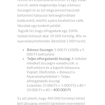
szorzó, amely megmondja, hogy a bónusz
összegét és az azt megszerezni használt
befizetést hányszor kell megfordítani
(oddszolni), mielőtt a pénz kivehetővé válik.
Nézzünk egy konkrét példát:
Tegyük fel, hogy elfogadunk egy 100%
találati bónuszt akár 10 000 forintig, 40x-es
nyereményfeltétellel. Betétünk 5 000 forint.
Bónusz összege:
5 000 Ft (100% x 5
000 Ft befizetés)
Teljes elforgatandó összeg:
A feltétel
mindkét összegre vonatkozik: a
befizetésre és a kapott bónuszra.
Képlet: (Befizetés + Bónusz) x
Nyereményfeltétel = Teljes
elforgatandó összeg
Számítás: (5 000 Ft + 5 000 Ft) x 40 =
10 000 Ft x 40 =
400 000 Ft
Ez azt jelenti, hogy 400 000 forintnyi téttel
kell játszania, mielőtt bármilyen nyereményt