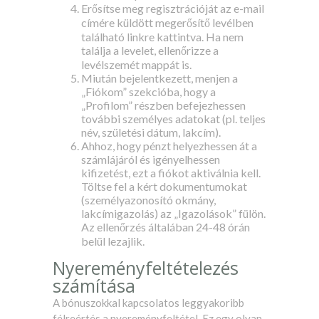
Erősítse meg regisztrációját az e-mail
címére küldött megerősítő levélben
található linkre kattintva. Ha nem
találja a levelet, ellenőrizze a
levélszemét mappát is.
Miután bejelentkezett, menjen a
„Fiókom” szekcióba, hogy a
„Profilom” részben befejezhessen
további személyes adatokat (pl. teljes
név, születési dátum, lakcím).
Ahhoz, hogy pénzt helyezhessen át a
számlájáról és igényelhessen
kifizetést, ezt a fiókot aktiválnia kell.
Töltse fel a kért dokumentumokat
(személyazonosító okmány,
lakcímigazolás) az „Igazolások” fülön.
Az ellenőrzés általában 24-48 órán
belül lezajlik.
Nyereményfeltételezés
számítása
A bónuszokkal kapcsolatos leggyakoribb
félreértés a nyereményfeltétel. Ez egy olyan