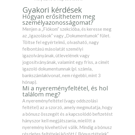
Gyakori kérdések
Hogyan erősíthetem meg
személyazonosságomat?
Menjen a „Fiókom” szekcióba, és keresse meg
az „Igazolások” vagy „Dokumentumok” fület.
Töltse fel egyértelmű, olvasható, nagy
felbontású másolatát személyi
igazolványának, útlevelének vagy
jogosítványának, valamint egy friss, a címét
igazoló dokumentumnak (pl. számla,
bankszámlakivonat, nem régebbi, mint 3
hónap).
Mi a nyereményfeltétel, és hol
találom meg?
A nyereményfeltétel (vagy oddszolási
feltétel) az a szorzó, amely megmutatja, hogy
a bónusz összegét és a kapcsolódó befizetést
hányszor kell megjátszania, mielőtt a
nyeremény kivehetővé válik. Mindig a bónusz
részletes feltételei között („Bónusztételek”