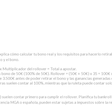
explica cómo calcular tu bono real y los requisitos para hacerlo re
o y el bono.
 Multiplicador del rollover = Total a apostar.
 bono de 50€ (100% de 50€). Rollover = (50€ + 50€) x 35 = 100€ 
 3.500€ antes de poder retirar el bono y las ganancias generadas c
rras suelen contar al 100%, mientras que la ruleta puede contar so
) suelen contar primero para cumplir el rollover. Planifica tu bankro
licencia MGA o española, pueden estar sujetas a impuestos sobre la r