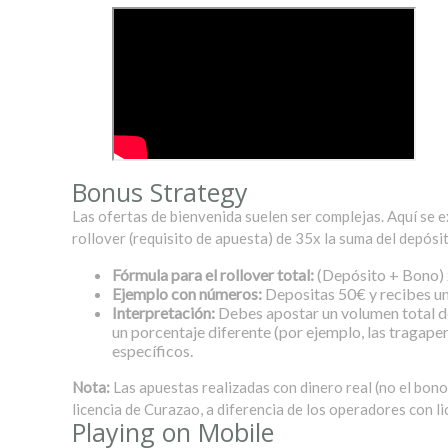
Bonus Strategy
Las ofertas de bienvenida suelen ser complejas. Aquí se 
rollover (requisito de apuesta) de 35x la suma del depósit
Fórmula para el rollover total:
(Depósito + Bono) x
Ejemplo con números:
Depositas 50€ y recibes un
Interpretación:
Debes apostar un volumen total de
un porcentaje diferente (por ejemplo, las tragape
específicos.
Nota:
Las apuestas realizadas con dinero real (no el bono
licencia de Curazao, a diferencia de los operadores con 
Playing on Mobile