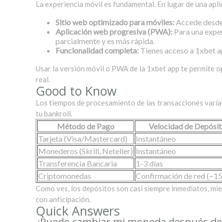
La experiencia móvil es fundamental. En lugar de una apli
Sitio web optimizado para móviles:
Accede desde 
Aplicación web progresiva (PWA):
Para una exper
parcialmente y es más rápida.
Funcionalidad completa:
Tienes acceso a 1xbet apu
Usar la versión móvil o PWA de la 1xbet app te permite op
real.
Good to Know
Los tiempos de procesamiento de las transacciones varían 
tu bankroll.
Método de Pago
Velocidad de Depósi
Tarjeta (Visa/Mastercard)
Instantáneo
Monederos (Skrill, Neteller)
Instantáneo
Transferencia Bancaria
1-3 días
Criptomonedas
Confirmación de red (~15
Como ves, los depósitos son casi siempre inmediatos, mien
con anticipación.
Quick Answers
¿Puedo cambiar mi moneda después del