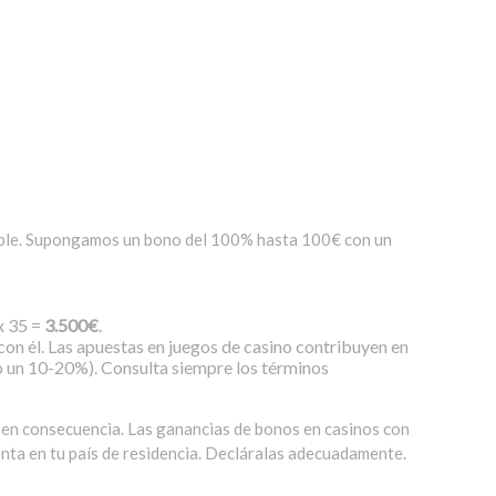
tirable. Supongamos un bono del 100% hasta 100€ con un
x 35 =
3.500€
.
on él. Las apuestas en juegos de casino contribuyen en
lo un 10-20%). Consulta siempre los términos
ll en consecuencia. Las ganancias de bonos en casinos con
enta en tu país de residencia. Decláralas adecuadamente.