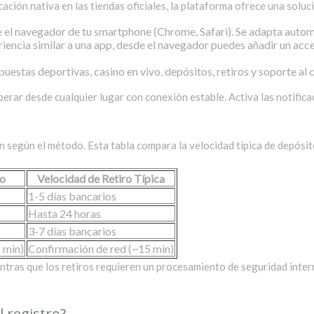
cación nativa en las tiendas oficiales, la plataforma ofrece una solu
el navegador de tu smartphone (Chrome, Safari). Se adapta automá
iencia similar a una app, desde el navegador puedes añadir un acceso
estas deportivas, casino en vivo, depósitos, retiros y soporte al cl
erar desde cualquier lugar con conexión estable. Activa las notifica
según el método. Esta tabla compara la velocidad típica de depósito f
to
Velocidad de Retiro Típica
1-5 días bancarios
Hasta 24 horas
3-7 días bancarios
 min)
Confirmación de red (~15 min)
tras que los retiros requieren un procesamiento de seguridad interno 
 registro?