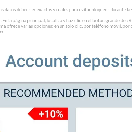
os datos deben ser exactos y reales para evitar bloqueos durante la v
 En la página principal, localiza y haz clic en el botón grande de «
ma ofrece varias opciones: en un solo clic, por teléfono móvil, por 
o».