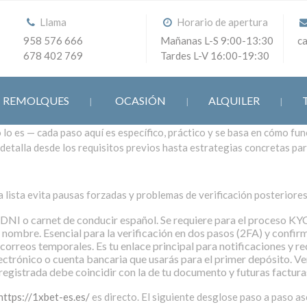
Llama
Horario de apertura
958 576 666
Mañanas L-S 9:00-13:30
c
678 402 769
Tardes L-V 16:00-19:30
REMOLQUES
OCASIÓN
ALQUILER
lo es — cada paso aquí es específico, práctico y se basa en cómo fun
ía detalla desde los requisitos previos hasta estrategias concretas 
a lista evita pausas forzadas y problemas de verificación posteriores
DNI o carnet de conducir español. Se requiere para el proceso KY
 nombre. Esencial para la verificación en dos pasos (2FA) y confir
correos temporales. Es tu enlace principal para notificaciones y r
ctrónico o cuenta bancaria que usarás para el primer depósito. Ver
registrada debe coincidir con la de tu documento y futuras facturas
https://1xbet-es.es/
es directo. El siguiente desglose paso a paso a