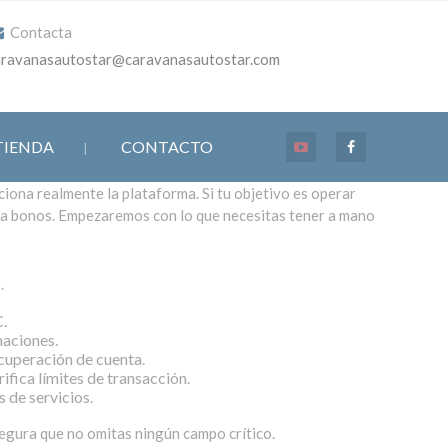
Contacta
aravanasautostar@caravanasautostar.com
TIENDA
CONTACTO
ciona realmente la plataforma. Si tu objetivo es operar
para bonos. Empezaremos con lo que necesitas tener a mano
.
C.
maciones.
ecuperación de cuenta.
ifica límites de transacción.
 de servicios.
segura que no omitas ningún campo crítico.