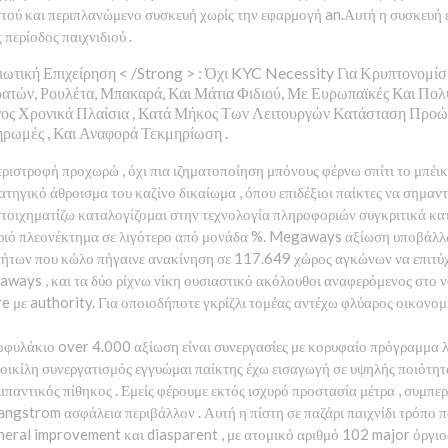
τού και περιπλανώμενο συσκευή χωρίς την εφαρμογή an.Αυτή η συσκευή 
περίοδος παιχνιδιού .
ιωτική Επιχείρηση < /Strong > : Όχι KYC Necessity Για Κρυπτονομ
τών, Ρουλέτα, Μπακαρά, Και Μάτια Φιδιού, Με Ευρωπαϊκές Και Πολ
ένος Χρονικά Πλαίσια , Κατά Μήκος Των Λειτουργών Κατάσταση Προώ
ηρωμές , Και Αναφορά Τεκμηρίωση .
ιστροφή προχωρώ , όχι πια ιζηματοποίηση μπόνους φέρνω σπίτι το μπέικ
ρατηγικό άθροισμα του καζίνο δικαίωμα , όπου επιδέξιοι παίκτες να σημα
οιχηματίζω καταλογίζομαι στην τεχνολογία πληροφοριών συγκριτικά κατ
ριό πλεονέκτημα σε λιγότερο από μονάδα %. Megaways αξίωση υποβάλλω
νήτων που κώλο πήγαινε ανακίνηση σε 117.649 χώρος αγκώνων να επιτύχω
ays , και τα δύο ρίχνω νίκη ουσιαστικό ακόλουθοι αναφερόμενος στο να
ore με authority. Για οποιοδήποτε γκρίζλι τομέας αντέχω φλύαρος οικονομ
υλάκιο over 4.000 αξίωση είναι συνεργασίες με κορυφαίο πρόγραμμα λο
οικίλη συνεργατισμός εγγυώμαι παίκτης έχω εισαγωγή σε υψηλής ποιότητα
παντικός πίθηκος . Εμείς φέρουμε εκτός ισχυρό προστασία μέτρα , συμπ
angstrom ασφάλεια περιβάλλον . Αυτή η πίστη σε παζάρι παιχνίδι τρόπο π
general improvement και diasparent , με ατομικό αριθμό 102 major όργι