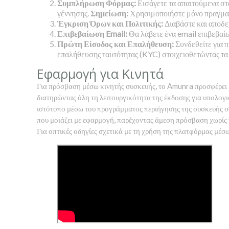
Συμπλήρωση Φόρμας:
Εισάγετε τα απαιτούμενα στ
γέννησης.
Σημείωση:
Χρησιμοποιήστε μόνο πραγματι
Έγκριση Όρων και Πολιτικής:
Διαβάστε και αποδε
Επιβεβαίωση Email:
Θα λάβετε ένα email επιβεβαίω
Πρώτη Είσοδος και Επαλήθευση:
Συνδεθείτε για π
επαλήθευσης ταυτότητας (KYC) στοιχειοθετώντας τα 
Εφαρμογή για Κινητά
Για πρόσβαση μέσω κινητής συσκευής, το Amunra προσφέρει μ
διατηρώντας όλη τη λειτουργικότητα της έκδοσης για υπολογ
ιστότοπο μέσω του προγράμματος περιήγησης της συσκευής σας
που μοιάζει με εφαρμογή, παρέχοντας άμεση πρόσβαση χωρίς
Για οπτικές οδηγίες σχετικά με τη χρήση της πλατφόρμας μέσ