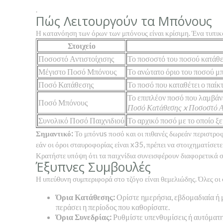
.
Πώς Λειτουργούν τα Μπόνους
Η κατανόηση των όρων των μπόνους είναι κρίσιμη. Ένα τυπι
Στοιχείο
Ποσοστό Αντιστοίχισης
Το ποσοστό του ποσού κατάθε
Μέγιστο Ποσό Μπόνους
Το ανώτατο όριο του ποσού μπ
Ποσό Κατάθεσης
Το ποσό που καταθέτει ο παίκτ
Το επιπλέον ποσό που λαμβάνε
Ποσό Μπόνους
Ποσό Κατάθεσης x Ποσοστό Αντ
Συνολικό Ποσό Παιχνιδιού
Το αρχικό ποσό με το οποίο ξε
Σημαντικό:
Το μπόνus ποσό και οι πιθανές δωρεάν περιστροφέ
εάν οι όροι σταυροφορίας είναι x35, πρέπει να στοιχηματίσε
Κρατήστε υπόψη ότι τα παιχνίδια συνεισφέρουν διαφορετικά σ
Έξυπνες Συμβουλές
Η υπεύθυνη συμπεριφορά στο τζόγο είναι θεμελιώδης. Όλες οι
Όρια Κατάθεσης:
Ορίστε ημερήσια, εβδομαδιαία ή μ
περάσει η περίοδος που καθορίσατε.
Όρια Συνεδρίας:
Ρυθμίστε υπενθυμίσεις ή αυτόματη