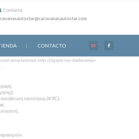
Contacta
aravanasautostar@caravanasautostar.com
TIENDA
CONTACTO
κοπεί αποκλειστικά στην εξήγηση των διαδικασιών
.
γραφή.
ησης).
 επαλήθευση ταυτότητας (KYC).
at.
ολογιστή.
γαριασμού».