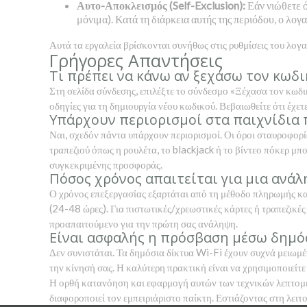
Αυτο-Αποκλεισμός (Self-Exclusion):
Εάν νιώθετε ό
μόνιμα). Κατά τη διάρκεια αυτής της περιόδου, ο λο
Αυτά τα εργαλεία βρίσκονται συνήθως στις ρυθμίσεις του λογ
Γρήγορες Απαντήσεις
Τι πρέπει να κάνω αν ξεχάσω τον κωδ
Στη σελίδα σύνδεσης, επιλέξτε το σύνδεσμο «Ξέχασα τον κωδι
οδηγίες για τη δημιουργία νέου κωδικού. Βεβαιωθείτε ότι έχ
Υπάρχουν περιορισμοί στα παιχνίδια
Ναι, σχεδόν πάντα υπάρχουν περιορισμοί. Οι όροι σταυροφορί
τραπεζιού όπως η ρουλέτα, το blackjack ή το βίντεο πόκερ μπ
συγκεκριμένης προσφοράς.
Πόσος χρόνος απαιτείται για μια ανάλ
Ο χρόνος επεξεργασίας εξαρτάται από τη μέθοδο πληρωμής και 
(24-48 ώρες). Για πιστωτικές/χρεωστικές κάρτες ή τραπεζικέ
προαπαιτούμενο για την πρώτη σας ανάληψη.
Είναι ασφαλής η πρόσβαση μέσω δημόσ
Δεν συνιστάται. Τα δημόσια δίκτυα Wi-Fi έχουν συχνά μειωμ
την κίνησή σας. Η καλύτερη πρακτική είναι να χρησιμοποιείτε
Η ορθή κατανόηση και εφαρμογή αυτών των τεχνικών λεπτομερ
διαφοροποιεί τον εμπειριάριστο παίκτη. Εστιάζοντας στη λειτ