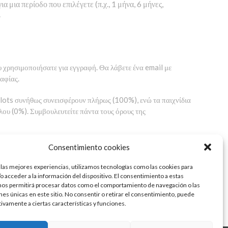
 μια περίοδο που επιλέγετε (π.χ., 1 μήνα, 6 μήνες,
.
υ χρησιμοποιήσατε για εγγραφή. Θα λάβετε ένα email με
αφίας.
slots συνήθως συνεισφέρουν πλήρως (100%), ενώ τα παιχνίδια
όλου (0%). Συμβουλευτείτε πάντα τους όρους της
llet (π.χ., Skrill, Neteller) είναι συνήθως οι πιο γρήγορες
Consentimiento cookies
η του λογαριασμού σας (υποβολή εγγράφων) είναι
 las mejores experiencias, utilizamos tecnologías como las cookies para
o acceder a la información del dispositivo. El consentimiento a estas
nos permitirá procesar datos como el comportamiento de navegación o las
πιστο VPN (Virtual Private Network) για να κρυπτογραφήσετε
ones únicas en este sitio. No consentir o retirar el consentimiento, puede
tivamente a ciertas características y funciones.
των εργαλείων υπεύθυνου παιχνιδιού – είναι που
ρεια και εμπιστοσύνη.