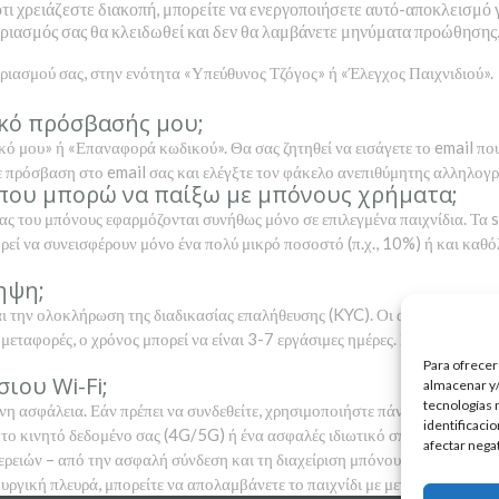
τι χρειάζεστε διακοπή, μπορείτε να ενεργοποιήσετε αυτό-αποκλεισμό για
γαριασμός σας θα κλειδωθεί και δεν θα λαμβάνετε μηνύματα προώθησης
αριασμού σας, στην ενότητα «Υπεύθυνος Τζόγος» ή «Έλεγχος Παιχνιδιού».
ικό πρόσβασής μου;
κό μου» ή «Επαναφορά κωδικού». Θα σας ζητηθεί να εισάγετε το email πο
ετε πρόσβαση στο email σας και ελέγξτε τον φάκελο ανεπιθύμητης αλληλογρ
 που μπορώ να παίξω με μπόνους χρήματα;
ας του μπόνους εφαρμόζονται συνήθως μόνο σε επιλεγμένα παιχνίδια. Τα 
ορεί να συνεισφέρουν μόνο ένα πολύ μικρό ποσοστό (π.χ., 10%) ή και καθ
ηψη;
την ολοκλήρωση της διαδικασίας επαλήθευσης (KYC). Οι ανάληψη μέσω e-wa
ς μεταφορές, ο χρόνος μπορεί να είναι 3-7 εργάσιμες ημέρες. Η επαλήθευσ
Para ofrecer
ιου Wi-Fi;
almacenar y/
tecnologías 
ένη ασφάλεια. Εάν πρέπει να συνδεθείτε, χρησιμοποιήστε πάντα ένα αξιό
identificaci
 το κινητό δεδομένο σας (4G/5G) ή ένα ασφαλές ιδιωτικό σπίτι Wi-Fi.
afectar nega
ειών – από την ασφαλή σύνδεση και τη διαχείριση μπόνους έως τη χρήση 
ουργική πλευρά, μπορείτε να απολαμβάνετε το παιχνίδι με μεγαλύτερη ευχέ