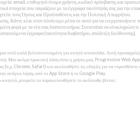
οιχεία: email, επιθυμητό όνομα χρήστη, κωδικό πρόσβασης και προσ
κά στοιχεία που ταιριάζουν με τα έγγραφα ταυτότητάς σας για την επ
χτείτε τους Όρους και Προϋποθέσεις και την Πολιτική Απορρήτου.
σης. Κάντε κλικ στον σύνδεσμο μέσα σε αυτό για να ενεργοποιήσετε τ
ρώτη φορά με τα νέα σας διαπιστευτήρια. Συνιστάται να ολοκληρώσετε 
απαιτούμενα έγγραφα (ταυτότητα/διαβατήριο, απόδειξη διεύθυνσης).
ια πολύ καλά βελτιστοποιημένη για κινητά ιστοσελίδα. Αυτή προσαρμόζε
ιστή. Μια ακόμα πρακτική λύση είναι η χρήση μιας Progressive Web App 
 (π.χ. Chrome, Safari) και ακολουθήστε τις οδηγίες για να «προσθέσετε
 την ανάγκη λήψης από το App Store ή το Google Play.
ω κινητού, μπορείτε να παρακολουθήσετε το ακόλουθο βίντεο: