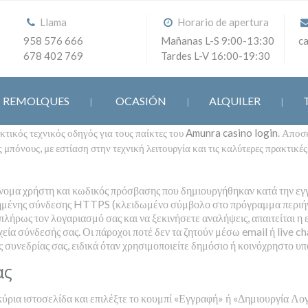
Llama
Horario de apertura
958 576 666
Mañanas L-S 9:00-13:30
c
678 402 769
Tardes L-V 16:00-19:30
REMOLQUES
OCASIÓN
ALQUILER
ακτικός τεχνικός οδηγός για τους παίκτες του
Amunra casino login
. Αποσ
μπόνους, με εστίαση στην τεχνική λειτουργία και τις καλύτερες πρακτικές
νομα χρήστη και κωδικός πρόσβασης που δημιουργήθηκαν κατά την εγ
μένης σύνδεσης HTTPS (κλειδωμένο σύμβολο στο πρόγραμμα περιήγ
πλήρως τον λογαριασμό σας και να ξεκινήσετε αναλήψεις, απαιτείται η
εία σύνδεσής σας. Οι πάροχοι ποτέ δεν τα ζητούν μέσω email ή live ch
 συνεδρίας σας, ειδικά όταν χρησιμοποιείτε δημόσιο ή κοινόχρηστο υπ
ας
κύρια ιστοσελίδα και επιλέξτε το κουμπί «Εγγραφή» ή «Δημιουργία Λο