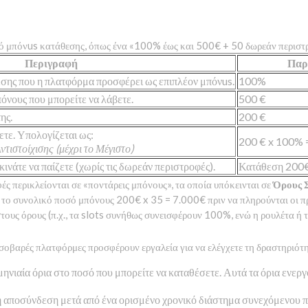
κό μπόνus κατάθεσης, όπως ένα «100% έως και 500€ + 50 δωρεάν περιστρ
Περιγραφή
Παρ
σης που η πλατφόρμα προσφέρει ως επιπλέον μπόνus.
100%
όνους που μπορείτε να λάβετε.
500 €
ης.
200 €
τε. Υπολογίζεται ως:
200 € x 100% 
ιστοίχισης (μέχρι το Μέγιστο)
κινάτε να παίζετε (χωρίς τις δωρεάν περιστροφές).
Κατάθεση 200
ς περικλείονται σε «ποντάρεις μπόνους», τα οποία υπόκεινται σε
Όρους 
τε το συνολικό ποσό μπόνους 200€ x 35 = 7.000€ πριν να πληρούνται οι 
τους όρους (π.χ., τα slots συνήθως συνεισφέρουν 100%, ενώ η ρουλέτα ή
 σοβαρές πλατφόρμες προσφέρουν εργαλεία για να ελέγχετε τη δραστηριότη
ηνιαία όρια στο ποσό που μπορείτε να καταθέσετε. Αυτά τα όρια ενερ
 αποσύνδεση μετά από ένα ορισμένο χρονικό διάστημα συνεχόμενου πα